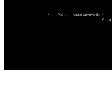
Kabar Palmerah
About Us
Advertise
Keten
Copyr